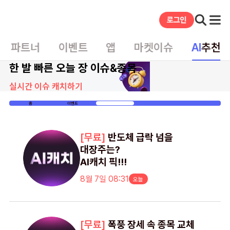
파트너
이벤트
앱
마켓이슈
AI
추천
한 발 빠른 오늘 장 이슈&종목
실시간 이슈 캐치하기
홈
이벤트
게시글
반도체 급락 넘을
대장주는?
AI캐치 픽!!!
8월 7일 08:31
폭풍 장세 속 종목 교체