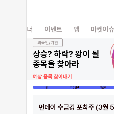
홈
파트너
이벤트
앱
마켓이
외국인/기관
상승? 하락? 왕이 될
종목을 찾아라
예상 종목 찾아내기
홈
가입안내
이벤트
먼데이 수급킹 포착주 (3월 