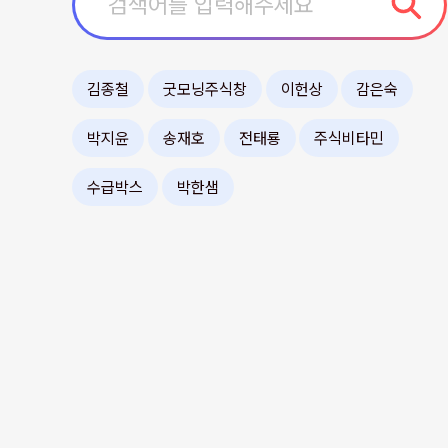
김종철
굿모닝주식창
이헌상
감은숙
박지윤
송재호
전태룡
주식비타민
수급박스
박한샘