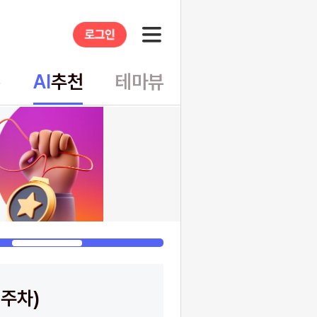
슈
AI
추천
테마뷰
게시글
5주차)