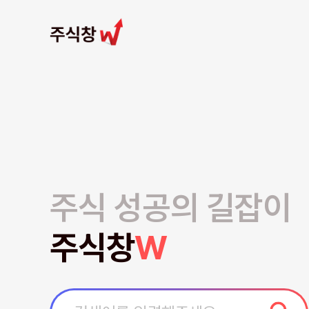
주식 성공의 길잡이
주식창
W