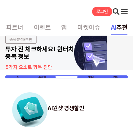
파트너
이벤트
앱
마켓이슈
AI
추천
종목분석/추천
투자 전 체크하세요! 원터치
종목 정보
5가지 요소로 항목 진단
홈
가입안내
이벤트
게시글
VOD
AI원샷 평생할인