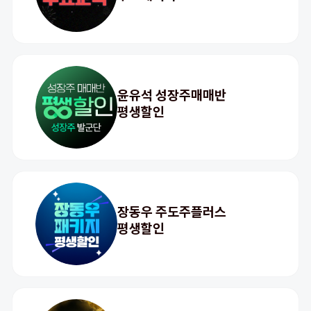
윤유석 성장주매매반
평생할인
장동우 주도주플러스
평생할인