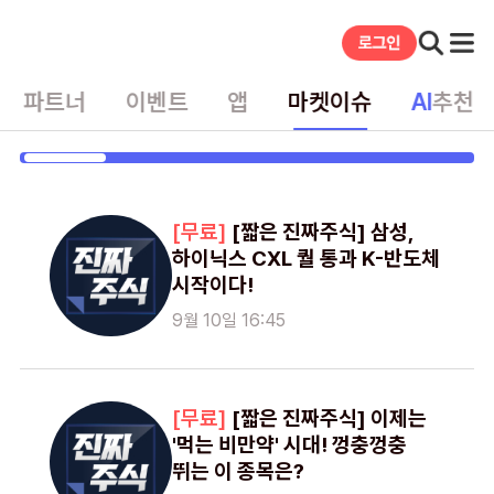
파트너
이벤트
앱
마켓이슈
AI
추천
게시글
[짧은 진짜주식] 삼성,
하이닉스 CXL 퀄 통과 K-반도체
시작이다!
9월 10일 16:45
[짧은 진짜주식] 이제는
'먹는 비만약' 시대! 껑충껑충
뛰는 이 종목은?