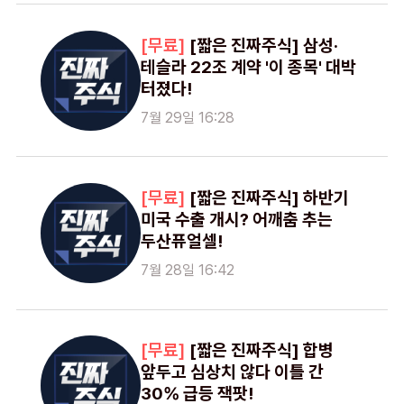
[짧은 진짜주식] 삼성·
테슬라 22조 계약 '이 종목' 대박
터졌다!
7월 29일 16:28
[짧은 진짜주식] 하반기
미국 수출 개시? 어깨춤 추는
두산퓨얼셀!
7월 28일 16:42
[짧은 진짜주식] 합병
앞두고 심상치 않다 이틀 간
30% 급등 잭팟!