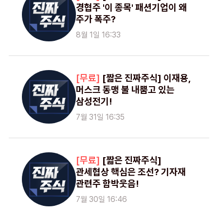
경협주 '이 종목' 패션기업이 왜
주가 폭주?
8월 1일 16:33
[짧은 진짜주식] 이재용,
머스크 동맹 불 내뿜고 있는
삼성전기!
7월 31일 16:35
[짧은 진짜주식]
관세협상 핵심은 조선? 기자재
관련주 함박웃음!
7월 30일 16:46