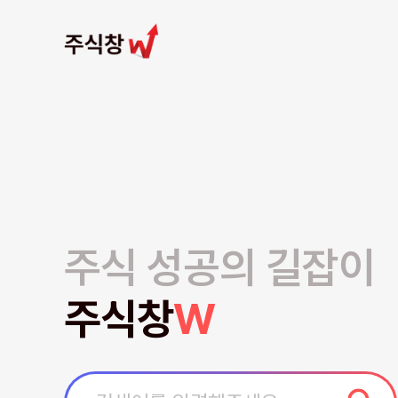
주식 성공의 길잡이
주식창
W