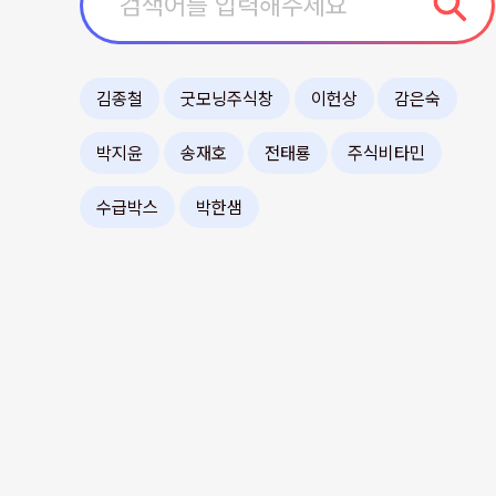
김종철
굿모닝주식창
이헌상
감은숙
박지윤
송재호
전태룡
주식비타민
수급박스
박한샘