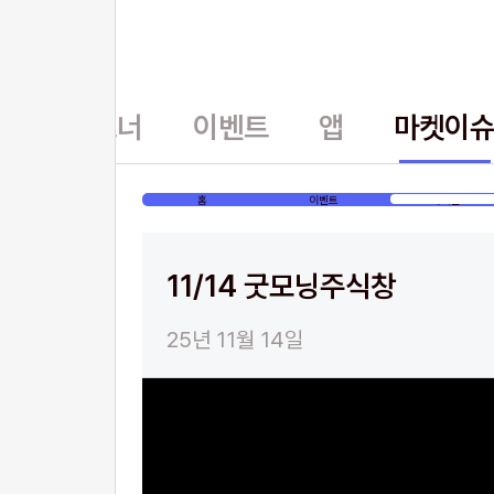
홈
파트너
이벤트
앱
마켓이
홈
이벤트
게시글
11/14 굿모닝주식창
25년 11월 14일