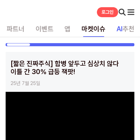
파트너
이벤트
앱
마켓이슈
AI
추천
게시글
[짧은 진짜주식] 합병 앞두고 심상치 않다
이틀 간 30% 급등 잭팟!
25년 7월 25일