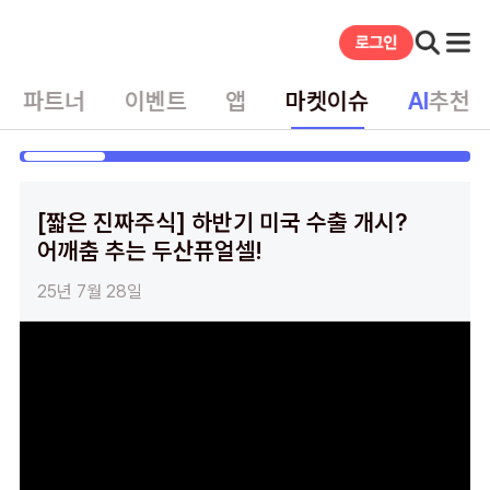
파트너
이벤트
앱
마켓이슈
AI
추천
게시글
[짧은 진짜주식] 하반기 미국 수출 개시?
어깨춤 추는 두산퓨얼셀!
25년 7월 28일