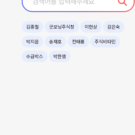
김종철
굿모닝주식창
이헌상
감은숙
박지윤
송재호
전태룡
주식비타민
수급박스
박한샘