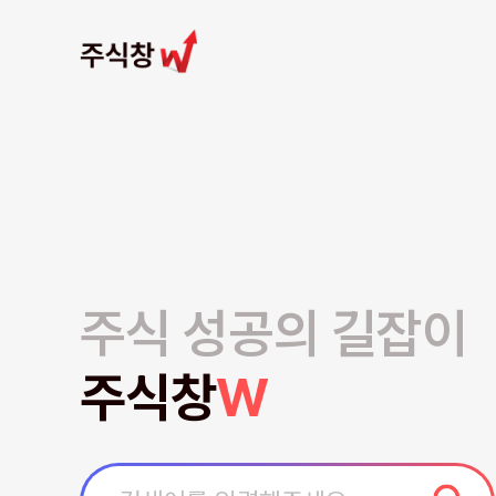
주식 성공의 길잡이
주식창
W