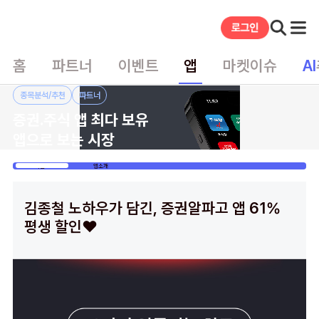
홈
파트너
이벤트
앱
마켓이슈
AI
종목분석/추천
파트너
증권.주식 앱 최다 보유
앱으로 보는 시장
이벤트
앱소개
김종철 노하우가 담긴, 증권알파고 앱 61%
평생 할인❤