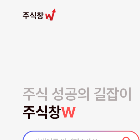
주식 성공의 길잡이
주식창
W