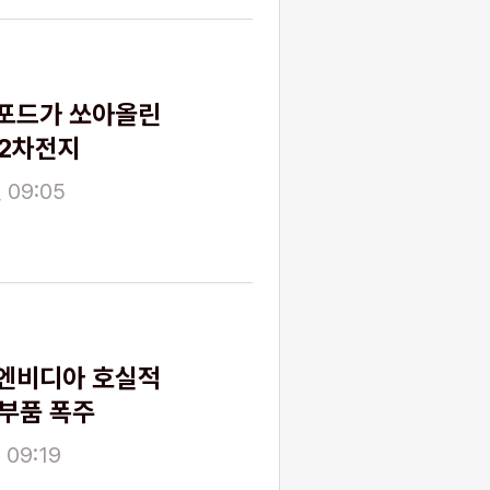
포드가 쏘아올린
·2차전지
 09:05
엔비디아 호실적
부품 폭주
 09:19