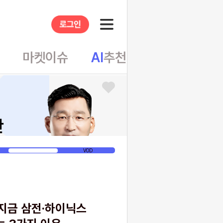
앱
마켓이슈
AI
추천
테마뷰
반
게시글
VOD
지금 삼전·하이닉스