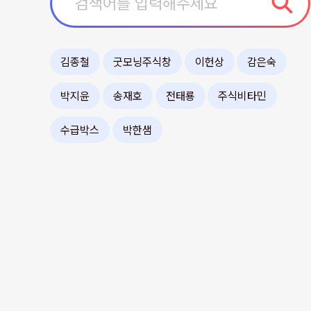
김종철
굿모닝주식창
이헌상
감은숙
박지윤
송재호
전태룡
주식비타민
수급박스
박한샘