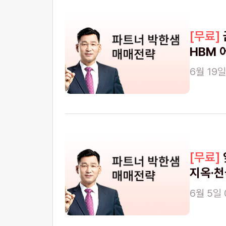
HBM 
6월 19일
지옥·천
6월 5일 