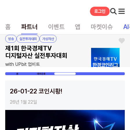
홈
파트너
이벤트
앱
마켓이슈
AI
방송
실전투자대회
가상자산
제1회 한국경제TV
디지털자산 실전투자대회
with UPbit 업비트
홈
대회안내
코인시황
26-01-22 코인시황!
26년 1월 22일