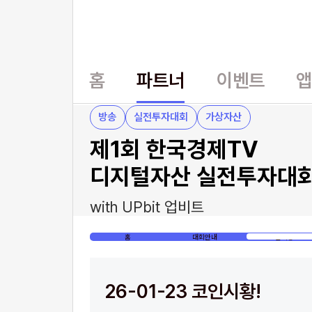
홈
파트너
이벤트
방송
실전투자대회
가상자산
제1회 한국경제TV
디지털자산 실전투자대
with UPbit 업비트
홈
대회안내
코인시황
26-01-23 코인시황!