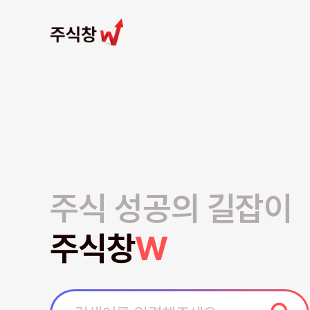
주식 성공의 길잡이
주식창
W