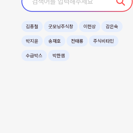
김종철
굿모닝주식창
이헌상
감은숙
박지윤
송재호
전태룡
주식비타민
수급박스
박한샘