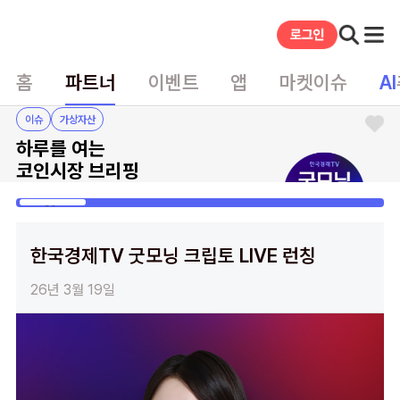
홈
파트너
이벤트
앱
마켓이슈
AI
이슈
가상자산
하루를 여는
코인시장 브리핑
유튜브
한국경제TV 굿모닝 크립토 LIVE 런칭
26년 3월 19일