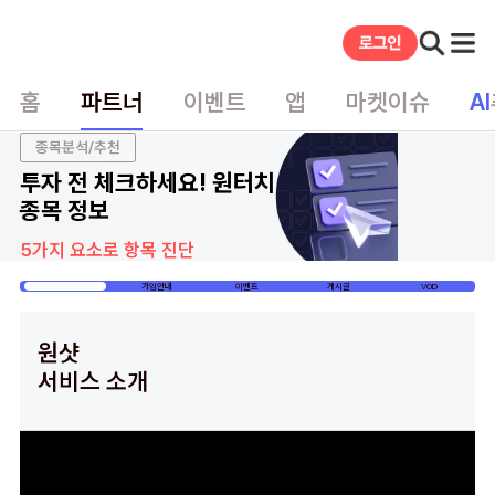
홈
파트너
이벤트
앱
마켓이슈
AI
종목분석/추천
투자 전 체크하세요! 원터치
종목 정보
5가지 요소로 항목 진단
홈
가입안내
이벤트
게시글
VOD
원샷
서비스 소개