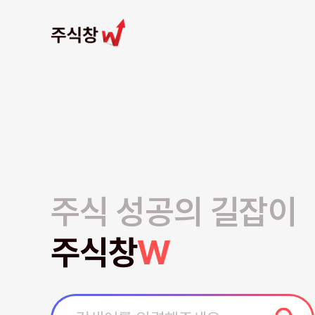
주식 성공의 길잡이
주식창
W