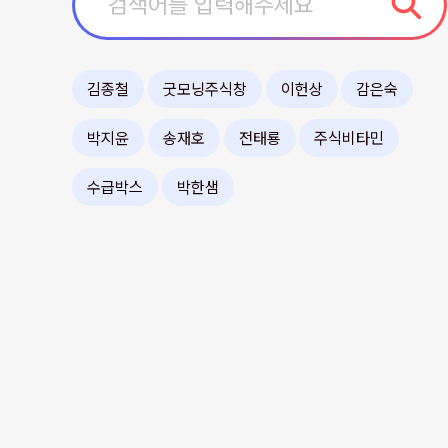
김종철
굿모닝주식창
이헌상
감은숙
박지윤
송재호
전태룡
주식비타민
수급박스
박한샘