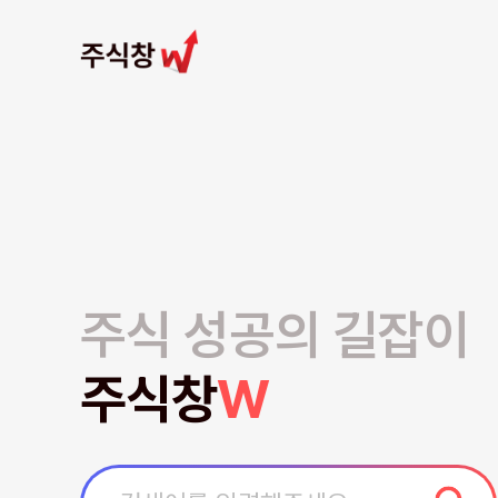
주식 성공의 길잡이
주식창
W