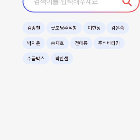
김종철
굿모닝주식창
이헌상
감은숙
박지윤
송재호
전태룡
주식비타민
수급박스
박한샘