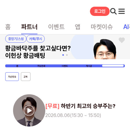
홈
파트너
이벤트
앱
마켓이슈
AI
중장기/스윙
카톡/푸시
황금바닥주를 찾고싶다면?
이헌상 황금배팅
홈
가입안내
이벤트
게시글
VOD
지난방송
교육
하반기 최고의 승부주는?
2026.08.06(15:30 ~ 15:50)