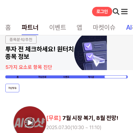
홈
파트너
이벤트
앱
마켓이슈
AI
종목분석/추천
투자 전 체크하세요! 원터치
종목 정보
5가지 요소로 항목 진단
홈
가입안내
이벤트
게시글
VOD
지난방송
7월 시장 복기, 8월 전망!
2025.07.30(10:30 ~ 11:10)